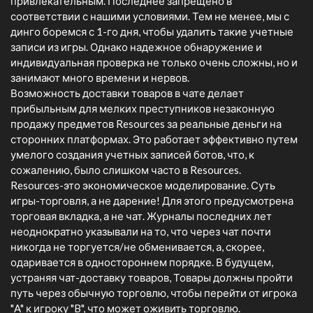
привлекательным. Последнее запрещено в
соответствии с нашими условиями. Тем не менее, мы с
динго боремся с 1-го дня, чтобы удалить такие учетные
записи из игры. Однако надежное обнаружение и
индивидуальная проверка не только очень сложны, но и
занимают много времени и нервов.
Возможность доставки товаров в чате делает
прибыльным для мелких преступников незаконную
продажу предметов Resources за реальные деньги на
сторонних платформах. Это работает эффективно путем
умелого создания учетных записей ботов, что, к
сожалению, было слишком часто в Resources.
Resources-это экономическое моделирование. Суть
игры-торговля, а не дарение! Для этого предусмотрена
торговая вкладка, а не чат. Журналы последних лет
неоднократно указывали на то, что через чат почти
никогда не торгуется/не обменивается, а, скорее,
одаривается в одностороннем порядке. В будущем,
устраняя чат-доставку товаров, Товары должны пройти
путь через обычную торговлю, чтобы перейти от игрока
"A" к игроку "B", что может оживить торговлю.