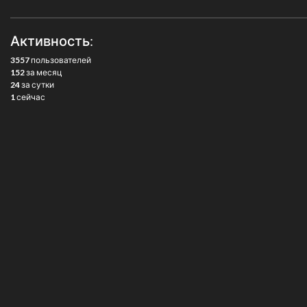
Активность:
3557
пользователей
152
за месяц
24
за сутки
1
сейчас