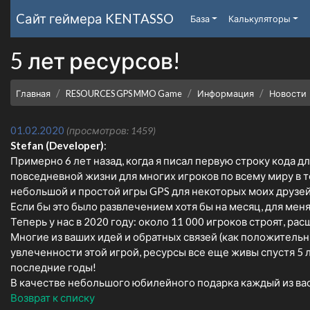
Cайт геймера
KENTASSO
База
Калькуляторы
5 лет ресурсов!
Главная
RESOURCES GPS MMO Game
Информация
Новости
01.02.2020
(просмотров: 1459)
Stefan (Developer)
:
Примерно 6 лет назад, когда я писал первую строку кода дл
повседневной жизни для многих игроков по всему миру в т
небольшой и простой игры GPS для некоторых моих друзей 
Если бы это было развлечением хотя бы на месяц, для меня 
Теперь у нас в 2020 году: около 11 000 игроков строят, ра
Многие из ваших идей и обратных связей (как положительн
увлеченности этой игрой, ресурсы все еще живы спустя 5 
последние годы!
В качестве небольшого юбилейного подарка каждый из вас 
Возврат к списку