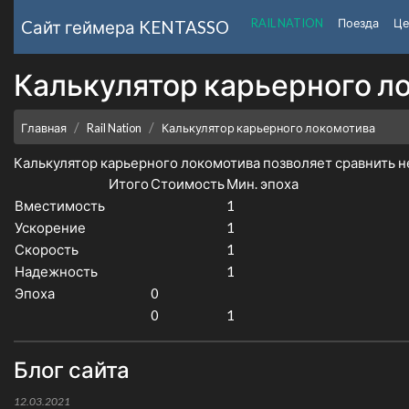
RAIL NATION
Поезда
Це
Cайт геймера
KENTASSO
Калькулятор карьерного л
Главная
Rail Nation
Калькулятор карьерного локомотива
Калькулятор карьерного локомотива позволяет сравнить н
Итого
Стоимость
Мин. эпоха
Вместимость
1
Ускорение
1
Скорость
1
Надежность
1
Эпоха
0
0
1
Блог сайта
12.03.2021