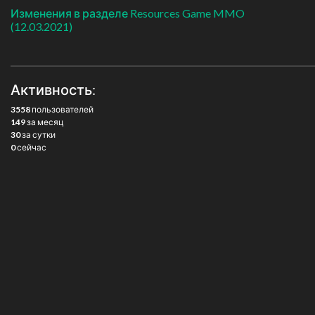
Изменения в разделе Resources Game MMO
(12.03.2021)
Активность:
3558
пользователей
149
за месяц
30
за сутки
0
сейчас