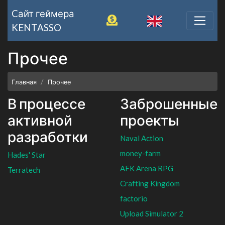
Cайт геймера
KENTASSO
Прочее
Главная
Прочее
В процессе
Заброшенные
активной
проекты
разработки
Naval Action
money-farm
Hades' Star
AFK Arena RPG
Terratech
Crafting Kingdom
factorio
Upload Simulator 2