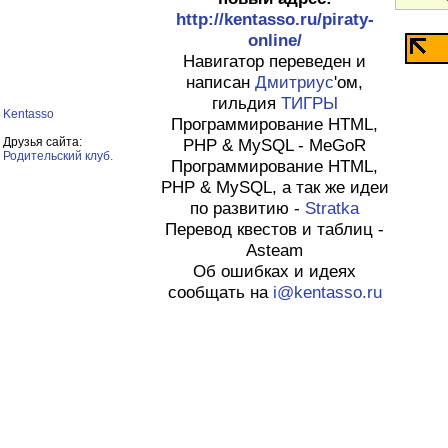
http://kentasso.ru/piraty-
online/
Навигатор переведен и
написан
Дмитриус
'ом,
гильдия
ТИГРЫ
Kentasso
Программирование HTML,
Друзья сайта:
PHP & MySQL - MeGoR
Родительский клуб.
Программирование HTML,
PHP & MySQL, а так же идеи
по развитию -
Stratka
Перевод квестов и таблиц -
Asteam
Об ошибках и идеях
сообщать на
i@kentasso.ru