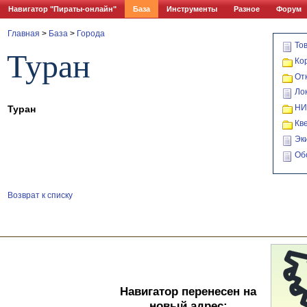
Навигатор "Пираты-онлайн"
База
Инструменты
Разное
Форум
Главная
>
База
>
Города
То
Туран
Ко
От
Ло
НИ
Туран
Кв
Эк
Об
Возврат к списку
Навигатор перенесен на
новый адрес: