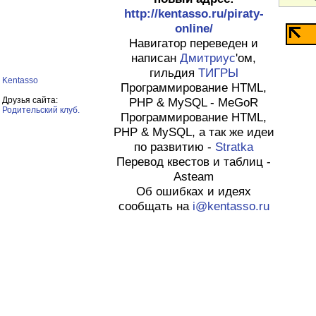
http://kentasso.ru/piraty-
online/
Навигатор переведен и
написан
Дмитриус
'ом,
гильдия
ТИГРЫ
Kentasso
Программирование HTML,
Друзья сайта:
PHP & MySQL - MeGoR
Родительский клуб.
Программирование HTML,
PHP & MySQL, а так же идеи
по развитию -
Stratka
Перевод квестов и таблиц -
Asteam
Об ошибках и идеях
сообщать на
i@kentasso.ru