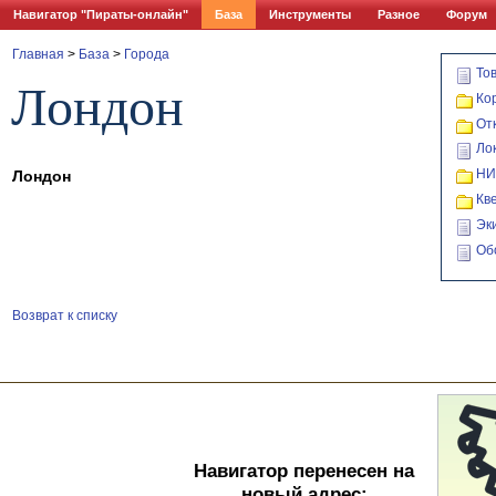
Навигатор "Пираты-онлайн"
База
Инструменты
Разное
Форум
Главная
>
База
>
Города
То
Лондон
Ко
От
Ло
НИ
Лондон
Кв
Эк
Об
Возврат к списку
Навигатор перенесен на
новый адрес: