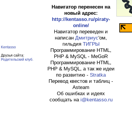
Навигатор перенесен на
новый адрес:
http://kentasso.ru/piraty-
online/
Навигатор переведен и
написан
Дмитриус
'ом,
гильдия
ТИГРЫ
Kentasso
Программирование HTML,
Друзья сайта:
PHP & MySQL - MeGoR
Родительский клуб.
Программирование HTML,
PHP & MySQL, а так же идеи
по развитию -
Stratka
Перевод квестов и таблиц -
Asteam
Об ошибках и идеях
сообщать на
i@kentasso.ru