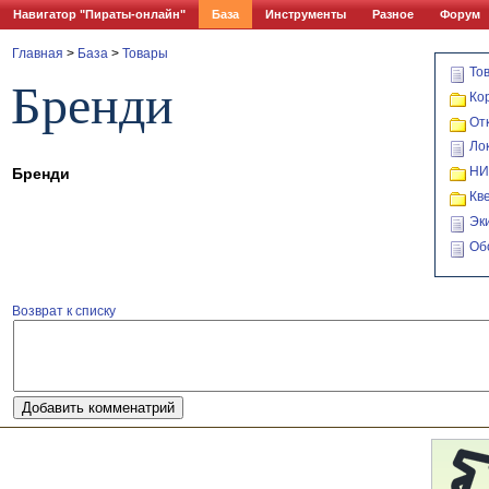
Навигатор "Пираты-онлайн"
База
Инструменты
Разное
Форум
Главная
>
База
>
Товары
То
Бренди
Ко
От
Ло
НИ
Бренди
Кв
Эк
Об
Возврат к списку