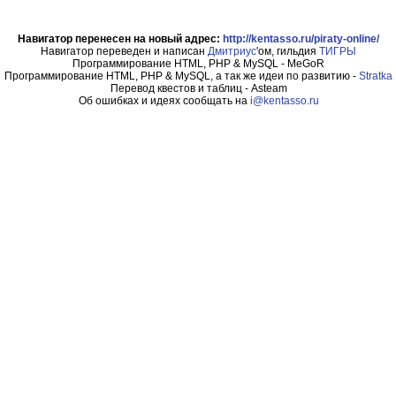
Навигатор перенесен на новый адрес:
http://kentasso.ru/piraty-online/
Навигатор переведен и написан
Дмитриус
'ом, гильдия
ТИГРЫ
Программирование HTML, PHP & MySQL - MeGoR
Программирование HTML, PHP & MySQL, а так же идеи по развитию -
Stratka
Перевод квестов и таблиц - Asteam
Об ошибках и идеях сообщать на
i@kentasso.ru