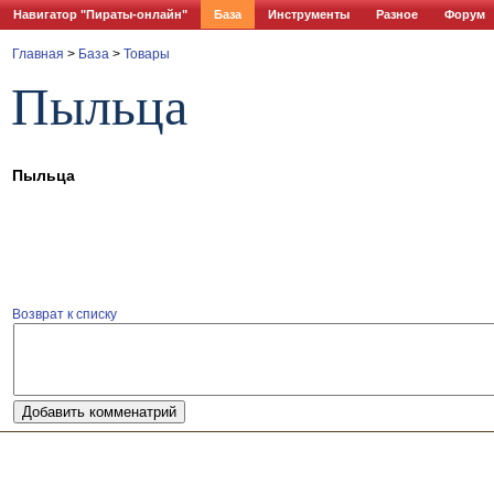
Навигатор "Пираты-онлайн"
База
Инструменты
Разное
Форум
Главная
>
База
>
Товары
Пыльца
Пыльца
Возврат к списку